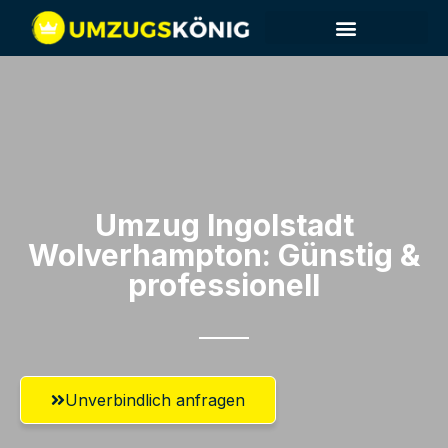
Umzug Ingolstadt​
Wolverhampton: Günstig &
professionell​
Unverbindlich anfragen