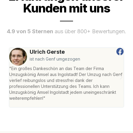
Kunden mit uns
4.9 von 5 Sternen
aus über 800+ Bewertungen.
Ulrich Gerste
ist nach Genf umgezogen
"Ein großes Dankeschön an das Team der Firma
"Die
Umzugskönig Amsel aus Ingolstadt! Der Umzug nach Genf
mei
verlief reibungslos und stressfrei dank der
Team
professionellen Unterstützung des Teams. Ich kann
habe
Umzugskönig Amsel Ingolstadt jedem uneingeschränkt
an m
weiterempfehlen!"
groß