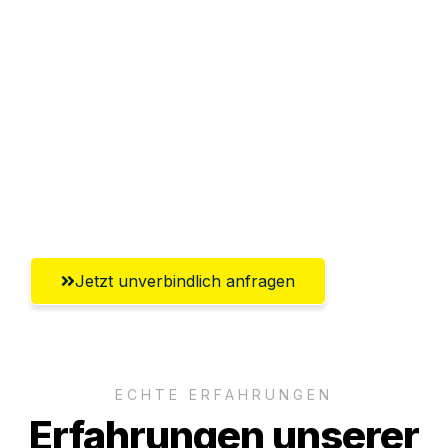
Sparen Sie bis zu 100€ bei Anfrage
Abwicklung innerhalb von 24 Stunden
Versichert bis zu 7.500€
Ggf. komplette Zollabwicklung inklusive
Umfassender Kundensupport aus
Ingolstadt
Jetzt unverbindlich anfragen
ECHTE ERFAHRUNGEN
Erfahrungen unserer