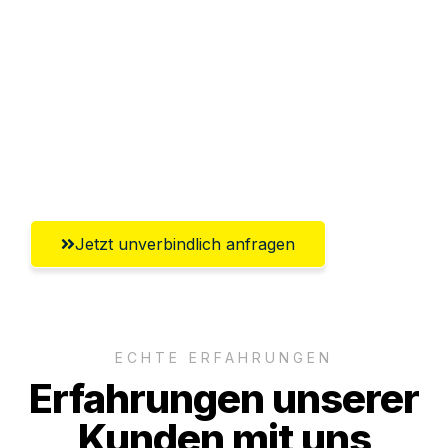
Abwicklung innerhalb von 24 Stunden
Versichert bis zu 7.500€
Ggf. komplette Zollabwicklung inklusive
Umfassender Kundensupport aus
Ingolstadt
Jetzt unverbindlich anfragen
ECHTE ERFAHRUNGEN
Erfahrungen unserer
Kunden mit uns