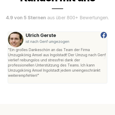
4.9 von 5 Sternen
aus über 800+ Bewertungen.
Ulrich Gerste
ist nach Genf umgezogen
"Ein großes Dankeschön an das Team der Firma
"Die
Umzugskönig Amsel aus Ingolstadt! Der Umzug nach Genf
mei
verlief reibungslos und stressfrei dank der
Team
professionellen Unterstützung des Teams. Ich kann
habe
Umzugskönig Amsel Ingolstadt jedem uneingeschränkt
an m
weiterempfehlen!"
groß