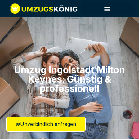
Umzug Ingolstadt​ Milton
Keynes: Günstig &
professionell​
Unverbindlich anfragen