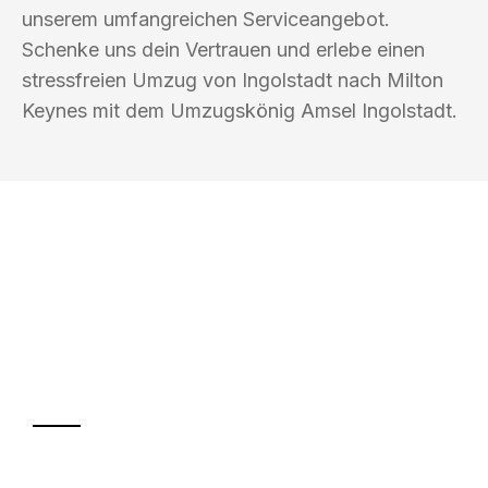
unserem umfangreichen Serviceangebot.
Schenke uns dein Vertrauen und erlebe einen
stressfreien Umzug von Ingolstadt nach Milton
Keynes mit dem Umzugskönig Amsel Ingolstadt.
UMZUGSKÖNIG AMSEL INGOLSTADT
Ihr Umzug oder
Transport
Sparen Sie bis zu 100€ bei Anfrage