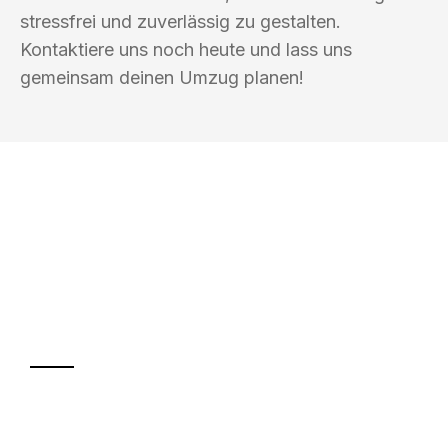
stressfrei und zuverlässig zu gestalten.
Kontaktiere uns noch heute und lass uns
gemeinsam deinen Umzug planen!
UMZUGSKÖNIG AMSEL INGOLSTADT
Ihr Umzug oder
Transport
Sparen Sie bis zu 100€ bei Anfrage
Abwicklung innerhalb von 24 Stunden