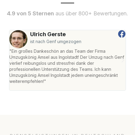
4.9 von 5 Sternen
aus über 800+ Bewertungen.
Ulrich Gerste
ist nach Genf umgezogen
"Ein großes Dankeschön an das Team der Firma
"Die
Umzugskönig Amsel aus Ingolstadt! Der Umzug nach Genf
mei
verlief reibungslos und stressfrei dank der
Team
professionellen Unterstützung des Teams. Ich kann
habe
Umzugskönig Amsel Ingolstadt jedem uneingeschränkt
an m
weiterempfehlen!"
groß