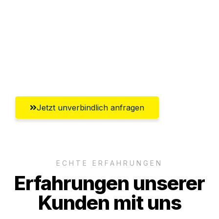
Versichert bis zu 7.500€
Ggf. komplette Zollabwicklung inklusive
Umfassender Kundensupport aus
Ingolstadt
Jetzt unverbindlich anfragen
ECHTE ERFAHRUNGEN
Erfahrungen unserer
Kunden mit uns