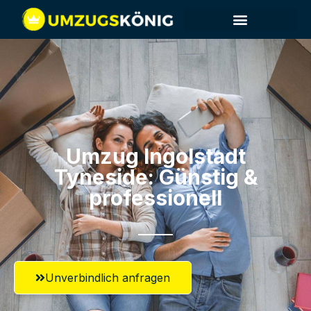
Umzug Ingolstadt​
Tyneside: Günstig &
professionell​
Unverbindlich anfragen