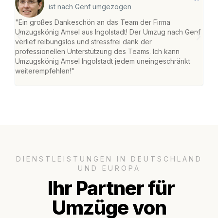
ist nach Genf umgezogen
"Ein großes Dankeschön an das Team der Firma
"Die
Umzugskönig Amsel aus Ingolstadt! Der Umzug nach Genf
mei
verlief reibungslos und stressfrei dank der
Team
professionellen Unterstützung des Teams. Ich kann
habe
Umzugskönig Amsel Ingolstadt jedem uneingeschränkt
an m
weiterempfehlen!"
groß
DIENSTLEISTUNGEN IN DEUTSCHLAND
UND EUROPA
Ihr Partner für
Umzüge von