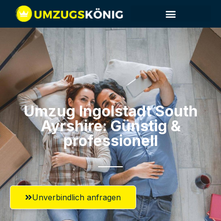
Umzug Ingolstadt​ South
Ayrshire: Günstig &
professionell​
Unverbindlich anfragen