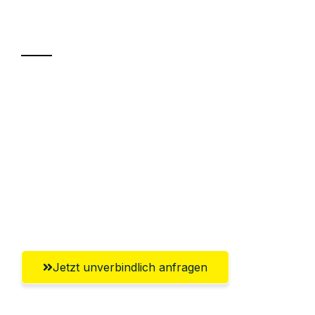
Transport
Sparen Sie bis zu 100€ bei Anfrage
Abwicklung innerhalb von 24 Stunden
Versichert bis zu 7.500€
Ggf. komplette Zollabwicklung inklusive
Umfassender Kundensupport aus
Ingolstadt
Jetzt unverbindlich anfragen