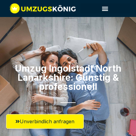
Umzug Ingolstadt​ North
Lanarkshire: Günstig &
professionell​
Unverbindlich anfragen