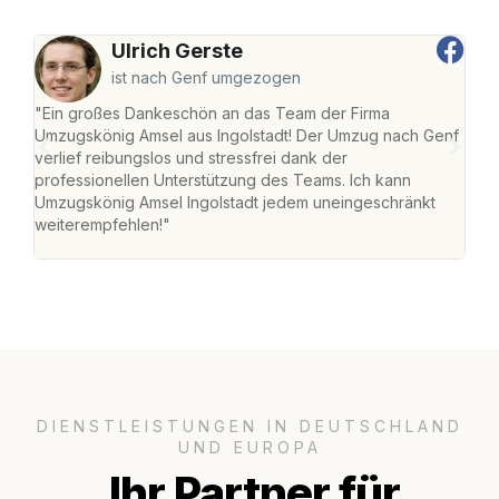
Ulrich Gerste
ist nach Genf umgezogen
"Ein großes Dankeschön an das Team der Firma
"Die
Umzugskönig Amsel aus Ingolstadt! Der Umzug nach Genf
mei
verlief reibungslos und stressfrei dank der
Team
professionellen Unterstützung des Teams. Ich kann
habe
Umzugskönig Amsel Ingolstadt jedem uneingeschränkt
an m
weiterempfehlen!"
groß
DIENSTLEISTUNGEN IN DEUTSCHLAND
UND EUROPA
Ihr Partner für