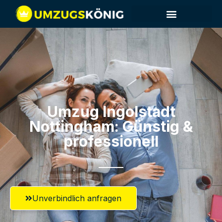
Umzug Ingolstadt​
Nottingham: Günstig &
professionell​
Unverbindlich anfragen