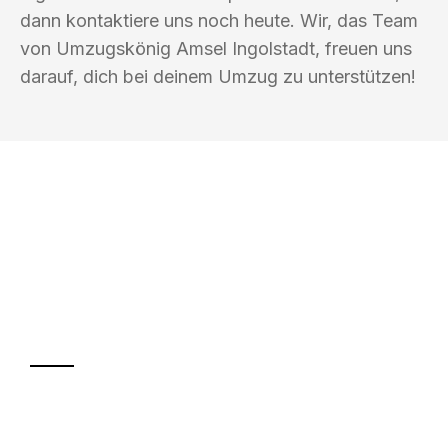
dann kontaktiere uns noch heute. Wir, das Team
von Umzugskönig Amsel Ingolstadt, freuen uns
darauf, dich bei deinem Umzug zu unterstützen!
UMZUGSKÖNIG AMSEL INGOLSTADT
Ihr Umzug oder
Transport
Sparen Sie bis zu 100€ bei Anfrage
Abwicklung innerhalb von 24 Stunden