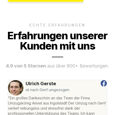
ECHTE ERFAHRUNGEN
Erfahrungen unserer
Kunden mit uns
4.9 von 5 Sternen
aus über 800+ Bewertungen.
Ulrich Gerste
ist nach Genf umgezogen
"Ein großes Dankeschön an das Team der Firma
"Die
Umzugskönig Amsel aus Ingolstadt! Der Umzug nach Genf
mei
verlief reibungslos und stressfrei dank der
Team
professionellen Unterstützung des Teams. Ich kann
habe