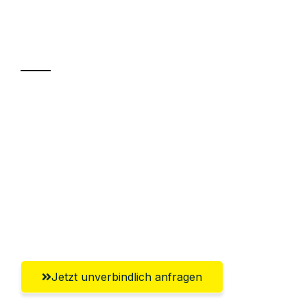
Ihr Umzug oder
Transport
Sparen Sie bis zu 100€ bei Anfrage
Abwicklung innerhalb von 24 Stunden
Versichert bis zu 7.500€
Ggf. komplette Zollabwicklung inklusive
Umfassender Kundensupport aus
Ingolstadt
Jetzt unverbindlich anfragen