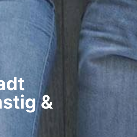
dt​
stig &