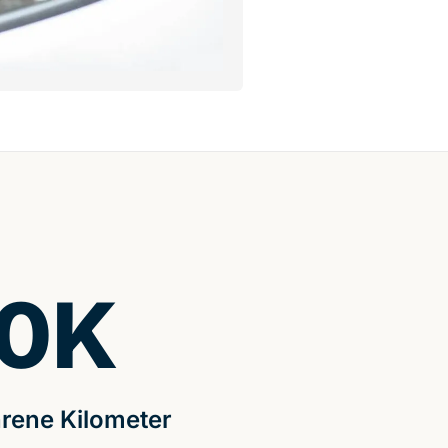
0
K
rene Kilometer