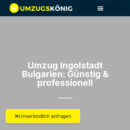
Umzug Ingolstadt​
Bulgarien: Günstig &
professionell​
Unverbindlich anfragen