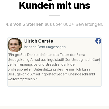
Kunden mit uns
4.9 von 5 Sternen
aus über 800+ Bewertungen.
Ulrich Gerste
ist nach Genf umgezogen
"Ein großes Dankeschön an das Team der Firma
"Die
Umzugskönig Amsel aus Ingolstadt! Der Umzug nach Genf
mei
verlief reibungslos und stressfrei dank der
Team
professionellen Unterstützung des Teams. Ich kann
habe
Umzugskönig Amsel Ingolstadt jedem uneingeschränkt
an m
weiterempfehlen!"
groß