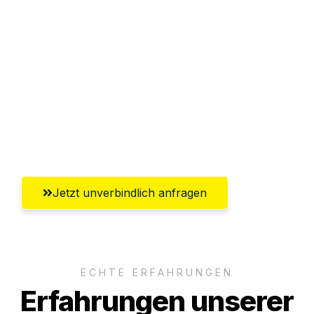
Sparen Sie bis zu 100€ bei Anfrage
Abwicklung innerhalb von 24 Stunden
Versichert bis zu 7.500€
Ggf. komplette Zollabwicklung inklusive
Umfassender Kundensupport aus
Ingolstadt
Jetzt unverbindlich anfragen
ECHTE ERFAHRUNGEN
Erfahrungen unserer