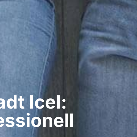
t​ Icel:
ssionell​