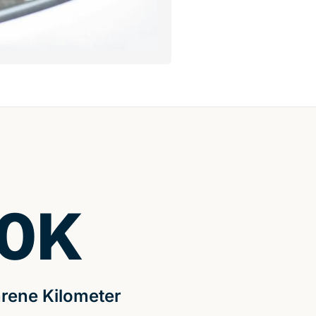
0
K
rene Kilometer