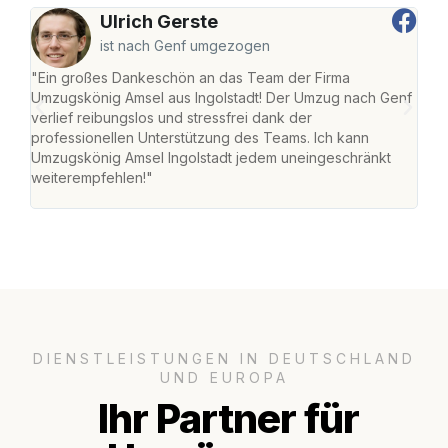
Ulrich Gerste
ist nach Genf umgezogen
"Ein großes Dankeschön an das Team der Firma
"Die
Umzugskönig Amsel aus Ingolstadt! Der Umzug nach Genf
mei
verlief reibungslos und stressfrei dank der
Team
professionellen Unterstützung des Teams. Ich kann
habe
Umzugskönig Amsel Ingolstadt jedem uneingeschränkt
an m
weiterempfehlen!"
groß
DIENSTLEISTUNGEN IN DEUTSCHLAND
UND EUROPA
Ihr Partner für