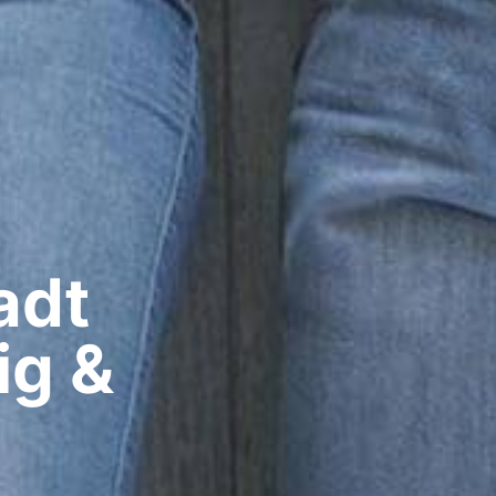
dt​
ig &