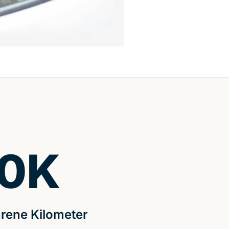
0
K
rene Kilometer