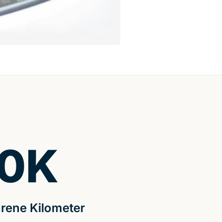
0
K
rene Kilometer