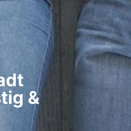
dt​
tig &