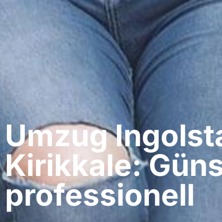
Umzug Ingolsta
Kirikkale: Güns
professionell​