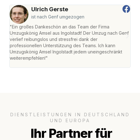
Ulrich Gerste
ist nach Genf umgezogen
"Ein großes Dankeschön an das Team der Firma
"Die
Umzugskönig Amsel aus Ingolstadt! Der Umzug nach Genf
mei
verlief reibungslos und stressfrei dank der
Team
professionellen Unterstützung des Teams. Ich kann
habe
Umzugskönig Amsel Ingolstadt jedem uneingeschränkt
an m
weiterempfehlen!"
groß
DIENSTLEISTUNGEN IN DEUTSCHLAND
UND EUROPA
Ihr Partner für