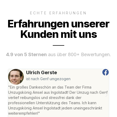
ECHTE ERFAHRUNGEN
Erfahrungen unserer
Kunden mit uns
4.9 von 5 Sternen
aus über 800+ Bewertungen.
Ulrich Gerste
ist nach Genf umgezogen
"Ein großes Dankeschön an das Team der Firma
"Die
Umzugskönig Amsel aus Ingolstadt! Der Umzug nach Genf
mei
verlief reibungslos und stressfrei dank der
Team
professionellen Unterstützung des Teams. Ich kann
habe
Umzugskönig Amsel Ingolstadt jedem uneingeschränkt
an m
weiterempfehlen!"
groß