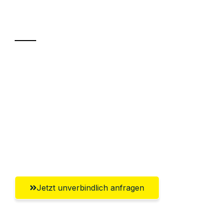
Transport
Sparen Sie bis zu 100€ bei Anfrage
Abwicklung innerhalb von 24 Stunden
Versichert bis zu 7.500€
Ggf. komplette Zollabwicklung inklusive
Umfassender Kundensupport aus
Ingolstadt
Jetzt unverbindlich anfragen