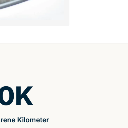
0
K
rene Kilometer