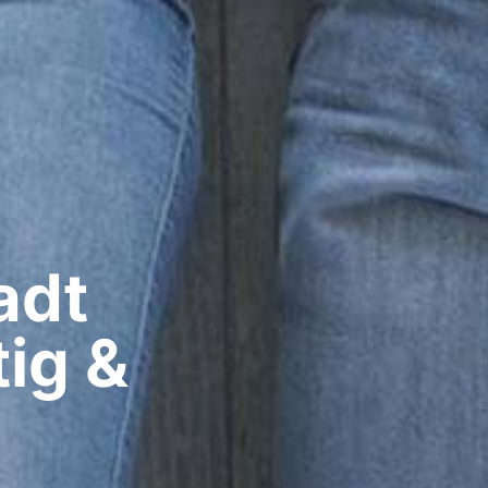
dt​
ig &