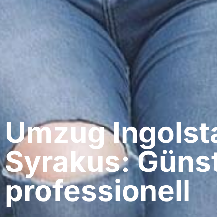
Umzug Ingolsta
Syrakus: Günst
professionell​