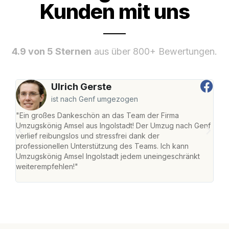
Kunden mit uns
4.9 von 5 Sternen
aus über 800+ Bewertungen.
Ulrich Gerste
ist nach Genf umgezogen
"Ein großes Dankeschön an das Team der Firma
"Die
Umzugskönig Amsel aus Ingolstadt! Der Umzug nach Genf
mei
verlief reibungslos und stressfrei dank der
Team
professionellen Unterstützung des Teams. Ich kann
habe
Umzugskönig Amsel Ingolstadt jedem uneingeschränkt
an m
weiterempfehlen!"
groß