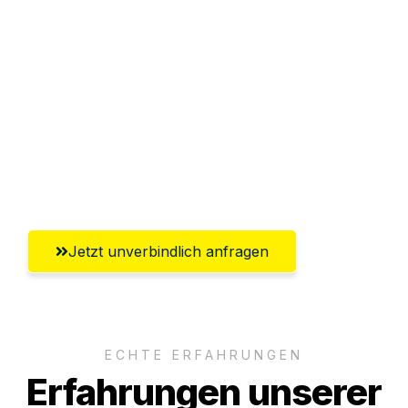
Sparen Sie bis zu 100€ bei Anfrage
Abwicklung innerhalb von 24 Stunden
Versichert bis zu 7.500€
Ggf. komplette Zollabwicklung inklusive
Umfassender Kundensupport aus
Ingolstadt
Jetzt unverbindlich anfragen
ECHTE ERFAHRUNGEN
Erfahrungen unserer