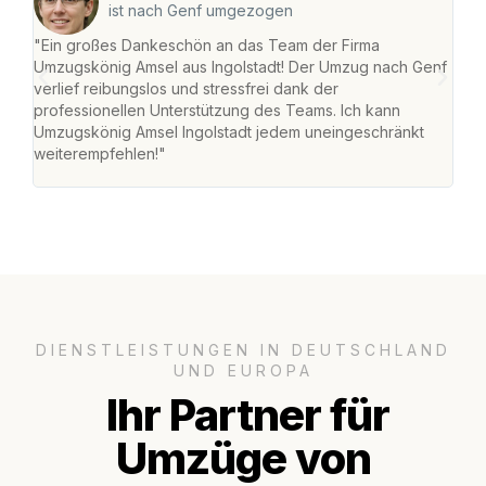
ist nach Genf umgezogen
"Ein großes Dankeschön an das Team der Firma
"Die
Umzugskönig Amsel aus Ingolstadt! Der Umzug nach Genf
mei
verlief reibungslos und stressfrei dank der
Team
professionellen Unterstützung des Teams. Ich kann
habe
Umzugskönig Amsel Ingolstadt jedem uneingeschränkt
an m
weiterempfehlen!"
groß
DIENSTLEISTUNGEN IN DEUTSCHLAND
UND EUROPA
Ihr Partner für
Umzüge von