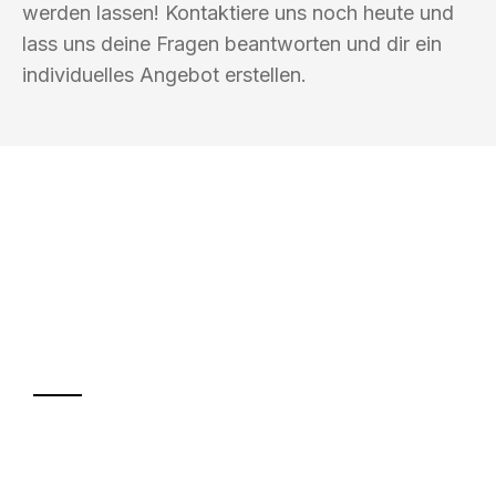
werden lassen! Kontaktiere uns noch heute und
lass uns deine Fragen beantworten und dir ein
individuelles Angebot erstellen.
UMZUGSKÖNIG AMSEL INGOLSTADT
Ihr Umzug oder
Transport
Sparen Sie bis zu 100€ bei Anfrage
Abwicklung innerhalb von 24 Stunden