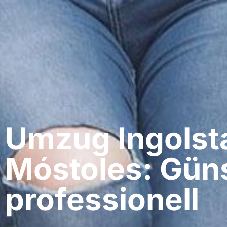
Umzug Ingolsta
Móstoles: Güns
professionell​