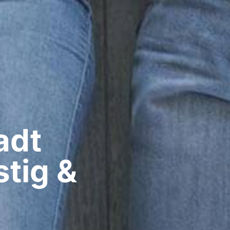
dt​
tig &