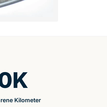
0
K
rene Kilometer