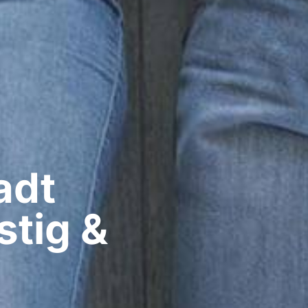
dt​
stig &