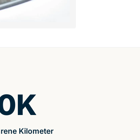
0
K
rene Kilometer