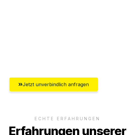
Sparen Sie bis zu 100€ bei Anfrage
Abwicklung innerhalb von 24 Stunden
Versichert bis zu 7.500€
Ggf. komplette Zollabwicklung inklusive
Umfassender Kundensupport aus
Ingolstadt
Jetzt unverbindlich anfragen
ECHTE ERFAHRUNGEN
Erfahrungen unserer