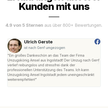
Kunden mit uns
4.9 von 5 Sternen
aus über 800+ Bewertungen.
Ulrich Gerste
ist nach Genf umgezogen
"Ein großes Dankeschön an das Team der Firma
"Die
Umzugskönig Amsel aus Ingolstadt! Der Umzug nach Genf
mei
verlief reibungslos und stressfrei dank der
Team
professionellen Unterstützung des Teams. Ich kann
habe
Umzugskönig Amsel Ingolstadt jedem uneingeschränkt
an m
weiterempfehlen!"
groß