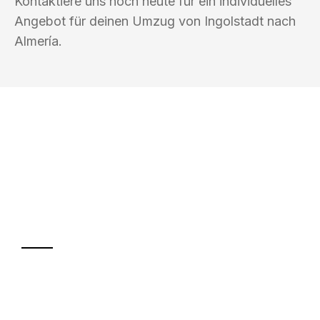
Kontaktiere uns noch heute für ein individuelles
Angebot für deinen Umzug von Ingolstadt nach
Almería.
UMZUGSKÖNIG AMSEL INGOLSTADT
Ihr Umzug oder
Transport
Sparen Sie bis zu 100€ bei Anfrage
Abwicklung innerhalb von 24 Stunden