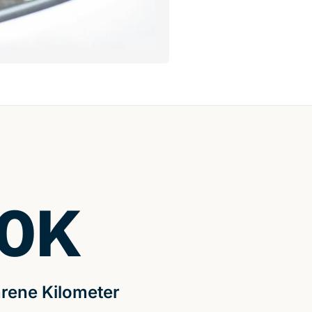
0
K
rene Kilometer