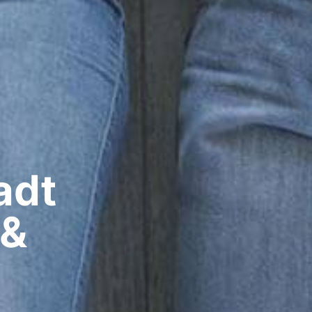
dt​
 &