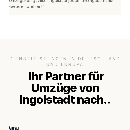
Umzugskönig Amsel Ingolstadt jedem uneingeschränkt
an m
weiterempfehlen!"
groß
DIENSTLEISTUNGEN IN DEUTSCHLAND
UND EUROPA
Ihr Partner für
Umzüge von
Ingolstadt nach..
Aarau