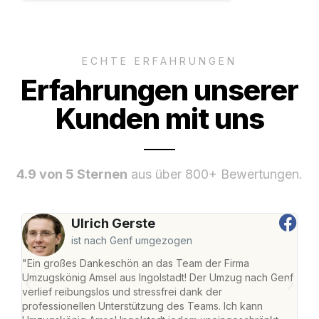
ECHTE ERFAHRUNGEN
Erfahrungen unserer
Kunden mit uns
4.9 von 5 Sternen
aus über 800+ Bewertungen.
Ulrich Gerste
ist nach Genf umgezogen
"Ein großes Dankeschön an das Team der Firma
"Die
Umzugskönig Amsel aus Ingolstadt! Der Umzug nach Genf
mei
verlief reibungslos und stressfrei dank der
Team
professionellen Unterstützung des Teams. Ich kann
habe