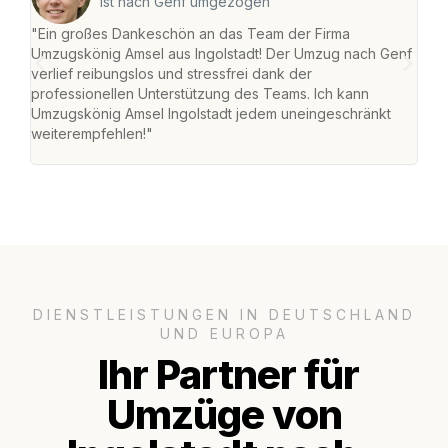
ist nach Genf umgezogen
"Ein großes Dankeschön an das Team der Firma
"Die
Umzugskönig Amsel aus Ingolstadt! Der Umzug nach Genf
mei
verlief reibungslos und stressfrei dank der
Team
professionellen Unterstützung des Teams. Ich kann
habe
Umzugskönig Amsel Ingolstadt jedem uneingeschränkt
an m
weiterempfehlen!"
groß
DIENSTLEISTUNGEN IN DEUTSCHLAND
UND EUROPA
Ihr Partner für
Umzüge von