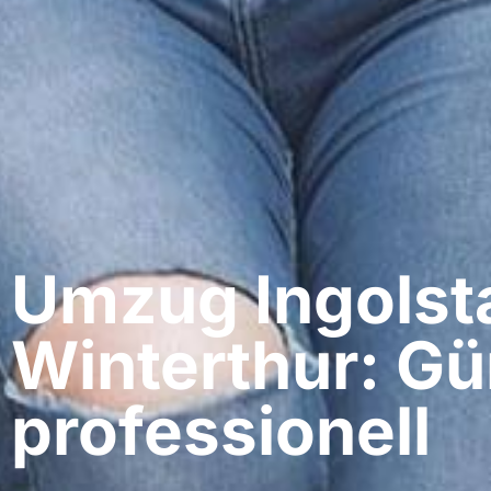
Umzug Ingolsta
Winterthur: Gü
professionell​