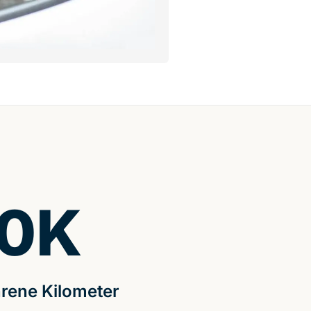
0
K
rene Kilometer