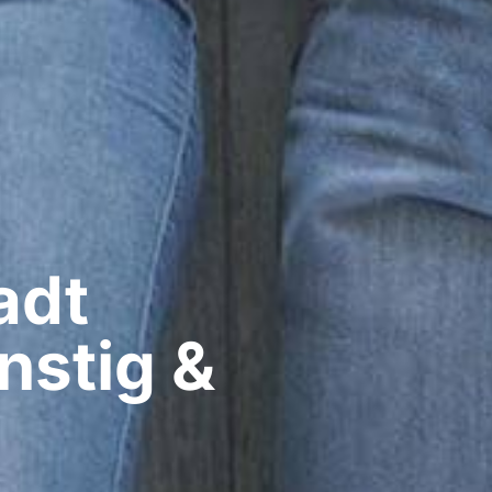
dt​
nstig &