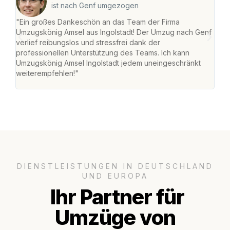
ist nach Genf umgezogen
"Ein großes Dankeschön an das Team der Firma
"Die
Umzugskönig Amsel aus Ingolstadt! Der Umzug nach Genf
mei
verlief reibungslos und stressfrei dank der
Team
professionellen Unterstützung des Teams. Ich kann
habe
Umzugskönig Amsel Ingolstadt jedem uneingeschränkt
an m
weiterempfehlen!"
groß
DIENSTLEISTUNGEN IN DEUTSCHLAND
UND EUROPA
Ihr Partner für
Umzüge von