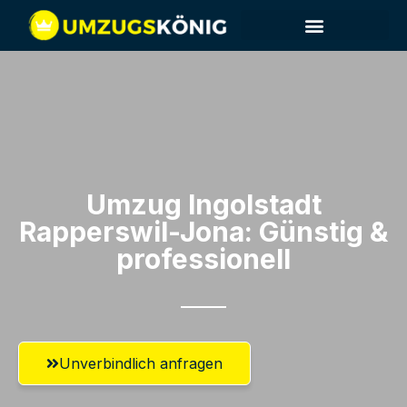
Umzug Ingolstadt​
Rapperswil-Jona: Günstig &
professionell​
Unverbindlich anfragen