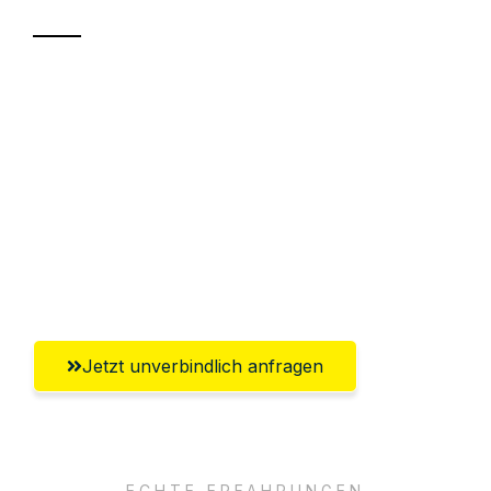
Sparen Sie bis zu 100€ bei Anfrage
Abwicklung innerhalb von 24 Stunden
Versichert bis zu 7.500€
Ggf. komplette Zollabwicklung inklusive
Umfassender Kundensupport aus
Ingolstadt
Jetzt unverbindlich anfragen
ECHTE ERFAHRUNGEN