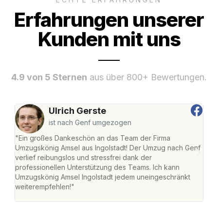
Erfahrungen unserer
Kunden mit uns
4.9 von 5 Sternen
aus über 800+ Bewertungen.
Ulrich Gerste
ist nach Genf umgezogen
"Ein großes Dankeschön an das Team der Firma
"Die
Umzugskönig Amsel aus Ingolstadt! Der Umzug nach Genf
mei
verlief reibungslos und stressfrei dank der
Team
professionellen Unterstützung des Teams. Ich kann
habe
Umzugskönig Amsel Ingolstadt jedem uneingeschränkt
an m
weiterempfehlen!"
groß