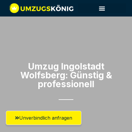
Umzug Ingolstadt​
Wolfsberg: Günstig &
professionell​
Unverbindlich anfragen