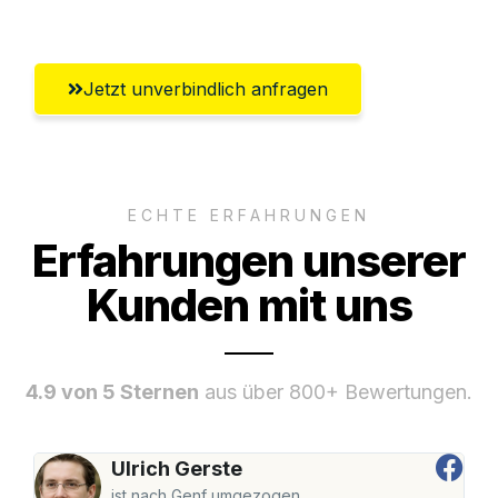
Ingolstadt
Jetzt unverbindlich anfragen
ECHTE ERFAHRUNGEN
Erfahrungen unserer
Kunden mit uns
4.9 von 5 Sternen
aus über 800+ Bewertungen.
Ulrich Gerste
ist nach Genf umgezogen