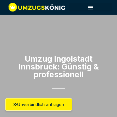
Umzug Ingolstadt​
Innsbruck: Günstig &
professionell​
Unverbindlich anfragen