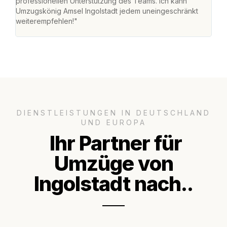
professionellen Unterstützung des Teams. Ich kann
habe
Umzugskönig Amsel Ingolstadt jedem uneingeschränkt
an m
weiterempfehlen!"
groß
DIENSTLEISTUNGEN IN DEUTSCHLAND
UND EUROPA
Ihr Partner für
Umzüge von
Ingolstadt nach..