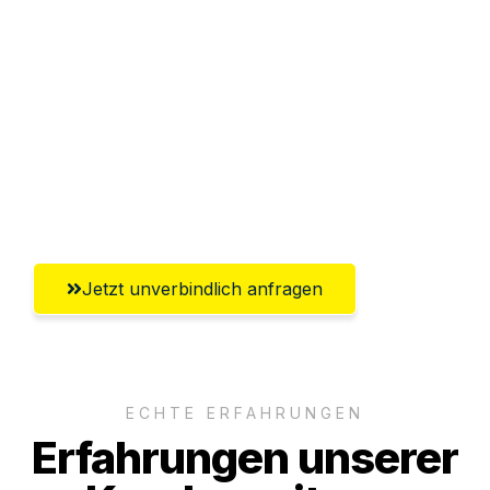
Abwicklung innerhalb von 24 Stunden
Versichert bis zu 7.500€
Ggf. komplette Zollabwicklung inklusive
Umfassender Kundensupport aus
Ingolstadt
Jetzt unverbindlich anfragen
ECHTE ERFAHRUNGEN
Erfahrungen unserer