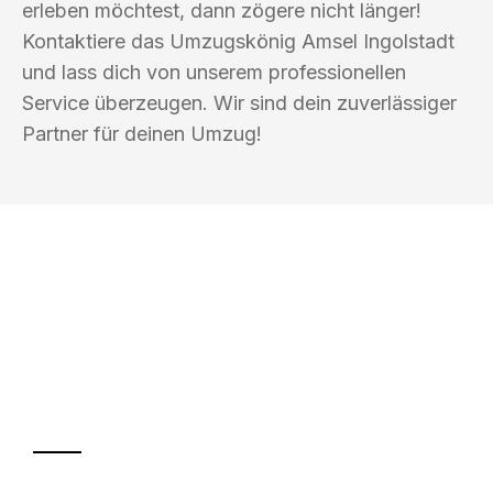
erleben möchtest, dann zögere nicht länger!
Kontaktiere das Umzugskönig Amsel Ingolstadt
und lass dich von unserem professionellen
Service überzeugen. Wir sind dein zuverlässiger
Partner für deinen Umzug!
UMZUGSKÖNIG AMSEL INGOLSTADT
Ihr Umzug oder
Transport
Sparen Sie bis zu 100€ bei Anfrage