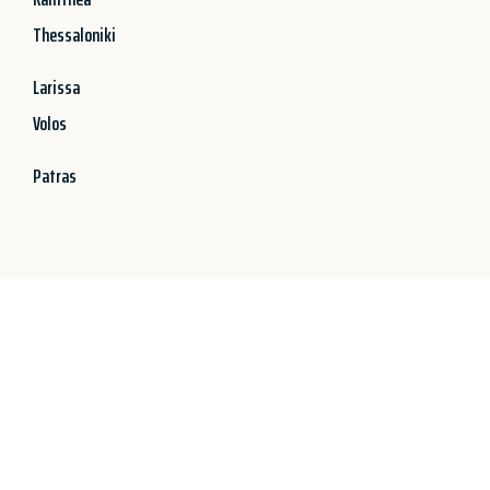
Thessaloniki
Larissa
Volos
Patras
Jetzt anfragen &
100€ sparen!