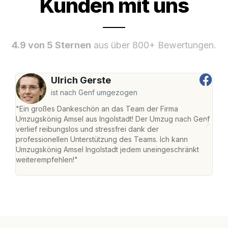
Kunden mit uns
4.9 von 5 Sternen
aus über 800+ Bewertungen.
Ulrich Gerste
ist nach Genf umgezogen
"Ein großes Dankeschön an das Team der Firma
"Die
Umzugskönig Amsel aus Ingolstadt! Der Umzug nach Genf
mei
verlief reibungslos und stressfrei dank der
Team
professionellen Unterstützung des Teams. Ich kann
habe
Umzugskönig Amsel Ingolstadt jedem uneingeschränkt
an m
weiterempfehlen!"
groß