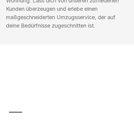
Wohnung. Lass dich von unseren zufriedenen
Kunden überzeugen und erlebe einen
maßgeschneiderten Umzugsservice, der auf
deine Bedürfnisse zugeschnitten ist.
UMZUGSKÖNIG AMSEL INGOLSTADT
Ihr Umzug oder
Transport
Sparen Sie bis zu 100€ bei Anfrage