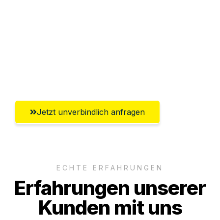
Abwicklung innerhalb von 24 Stunden
Versichert bis zu 7.500€
Ggf. komplette Zollabwicklung inklusive
Umfassender Kundensupport aus
Ingolstadt
Jetzt unverbindlich anfragen
ECHTE ERFAHRUNGEN
Erfahrungen unserer
Kunden mit uns