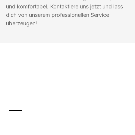
und komfortabel. Kontaktiere uns jetzt und lass
dich von unserem professionellen Service
überzeugen!
UMZUGSKÖNIG AMSEL INGOLSTADT
Ihr Umzug oder
Transport
Sparen Sie bis zu 100€ bei Anfrage
Abwicklung innerhalb von 24 Stunden