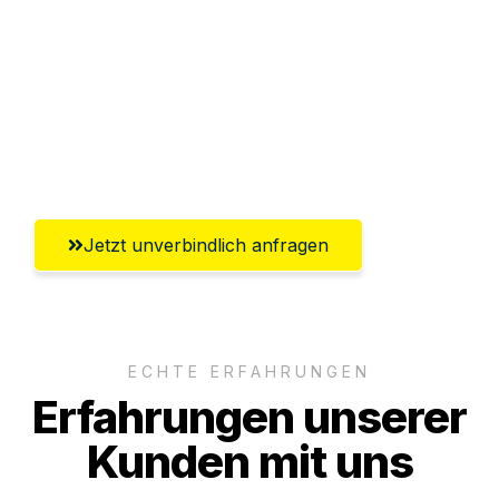
Versichert bis zu 7.500€
Ggf. komplette Zollabwicklung inklusive
Umfassender Kundensupport aus
Ingolstadt
Jetzt unverbindlich anfragen
ECHTE ERFAHRUNGEN
Erfahrungen unserer
Kunden mit uns