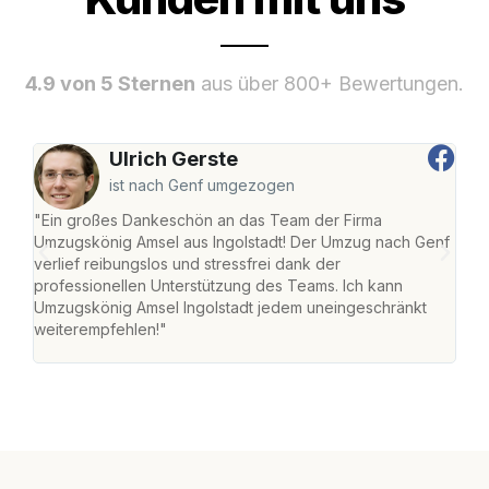
4.9 von 5 Sternen
aus über 800+ Bewertungen.
Ulrich Gerste
ist nach Genf umgezogen
"Ein großes Dankeschön an das Team der Firma
"Die
Umzugskönig Amsel aus Ingolstadt! Der Umzug nach Genf
mei
verlief reibungslos und stressfrei dank der
Team
professionellen Unterstützung des Teams. Ich kann
habe
Umzugskönig Amsel Ingolstadt jedem uneingeschränkt
an m
weiterempfehlen!"
groß