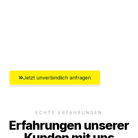
Abwicklung innerhalb von 24 Stunden
Versichert bis zu 7.500€
Ggf. komplette Zollabwicklung inklusive
Umfassender Kundensupport aus
Ingolstadt
Jetzt unverbindlich anfragen
ECHTE ERFAHRUNGEN
Erfahrungen unserer
Kunden mit uns