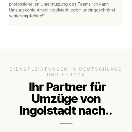
professionellen Unterstützung des Teams. Ich kann
habe
Umzugskönig Amsel Ingolstadt jedem uneingeschränkt
an m
weiterempfehlen!"
groß
DIENSTLEISTUNGEN IN DEUTSCHLAND
UND EUROPA
Ihr Partner für
Umzüge von
Ingolstadt nach..