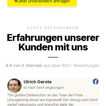
Jetzt unverbindlich anfragen
ECHTE ERFAHRUNGEN
Erfahrungen unserer
Kunden mit uns
4.9 von 5 Sternen
aus über 800+ Bewertungen.
Ulrich Gerste
ist nach Genf umgezogen
"Ein großes Dankeschön an das Team der Firma
"Die
Umzugskönig Amsel aus Ingolstadt! Der Umzug nach Genf
mei
verlief reibungslos und stressfrei dank der
Team