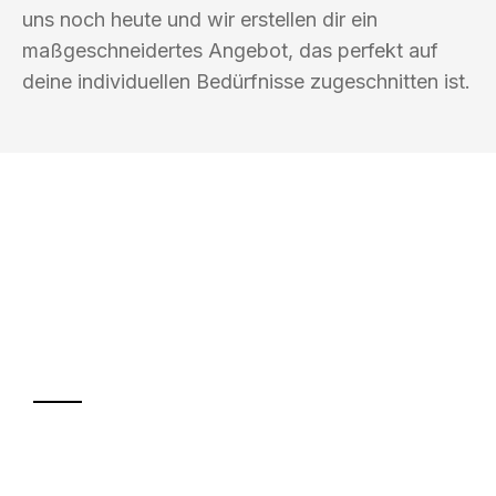
uns noch heute und wir erstellen dir ein
maßgeschneidertes Angebot, das perfekt auf
deine individuellen Bedürfnisse zugeschnitten ist.
UMZUGSKÖNIG AMSEL INGOLSTADT
Ihr Umzug oder
Transport
Sparen Sie bis zu 100€ bei Anfrage
Abwicklung innerhalb von 24 Stunden