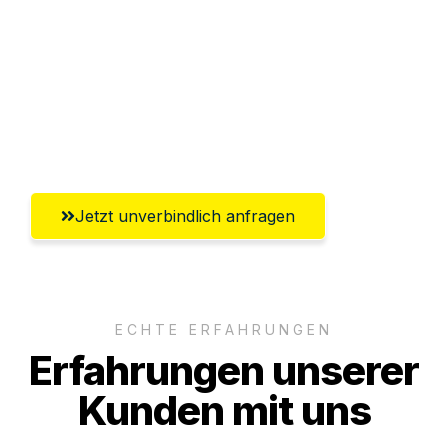
Versichert bis zu 7.500€
Ggf. komplette Zollabwicklung inklusive
Umfassender Kundensupport aus
Ingolstadt
Jetzt unverbindlich anfragen
ECHTE ERFAHRUNGEN
Erfahrungen unserer
Kunden mit uns