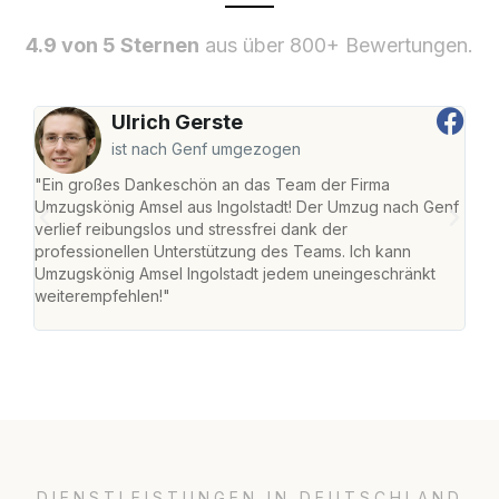
4.9 von 5 Sternen
aus über 800+ Bewertungen.
Ulrich Gerste
ist nach Genf umgezogen
"Ein großes Dankeschön an das Team der Firma
"Die
Umzugskönig Amsel aus Ingolstadt! Der Umzug nach Genf
mei
verlief reibungslos und stressfrei dank der
Team
professionellen Unterstützung des Teams. Ich kann
habe
Umzugskönig Amsel Ingolstadt jedem uneingeschränkt
an m
weiterempfehlen!"
groß
DIENSTLEISTUNGEN IN DEUTSCHLAND