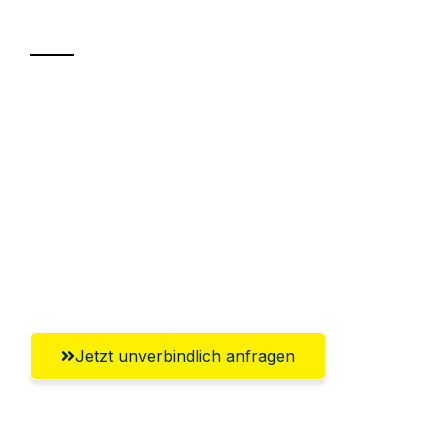
Transport
Sparen Sie bis zu 100€ bei Anfrage
Abwicklung innerhalb von 24 Stunden
Versichert bis zu 7.500€
Ggf. komplette Zollabwicklung inklusive
Umfassender Kundensupport aus
Ingolstadt
Jetzt unverbindlich anfragen