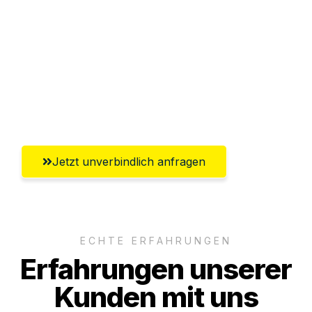
Abwicklung innerhalb von 24 Stunden
Versichert bis zu 7.500€
Ggf. komplette Zollabwicklung inklusive
Umfassender Kundensupport aus
Ingolstadt
Jetzt unverbindlich anfragen
ECHTE ERFAHRUNGEN
Erfahrungen unserer
Kunden mit uns