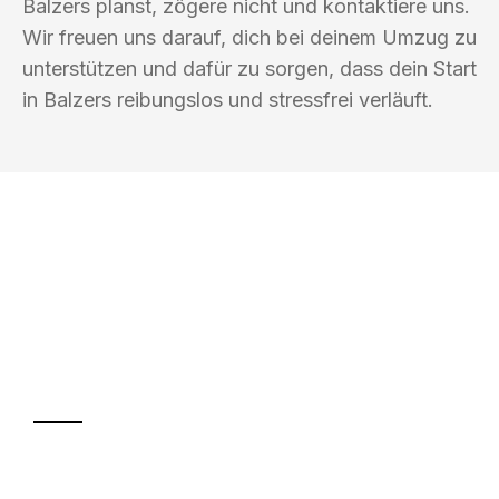
Balzers planst, zögere nicht und kontaktiere uns.
Wir freuen uns darauf, dich bei deinem Umzug zu
unterstützen und dafür zu sorgen, dass dein Start
in Balzers reibungslos und stressfrei verläuft.
UMZUGSKÖNIG AMSEL INGOLSTADT
Ihr Umzug oder
Transport
Sparen Sie bis zu 100€ bei Anfrage