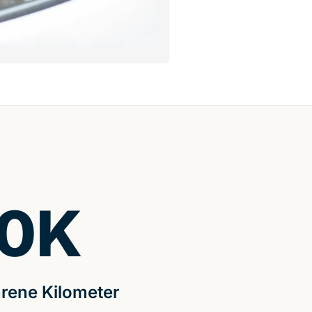
0
K
rene Kilometer