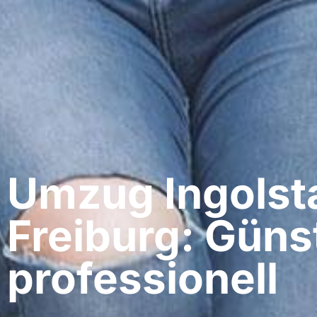
Umzug Ingolsta
Freiburg: Güns
professionell​