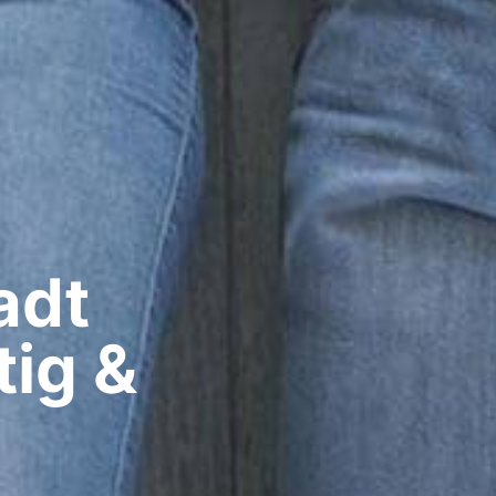
dt​
tig &