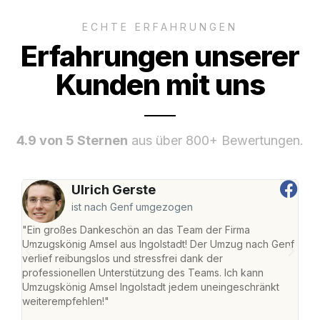
ECHTE ERFAHRUNGEN
Erfahrungen unserer
Kunden mit uns
4.9 von 5 Sternen
aus über 800+ Bewertungen.
Ulrich Gerste
ist nach Genf umgezogen
"Ein großes Dankeschön an das Team der Firma
"Die
Umzugskönig Amsel aus Ingolstadt! Der Umzug nach Genf
mei
verlief reibungslos und stressfrei dank der
Team
professionellen Unterstützung des Teams. Ich kann
habe
Umzugskönig Amsel Ingolstadt jedem uneingeschränkt
an m
weiterempfehlen!"
groß