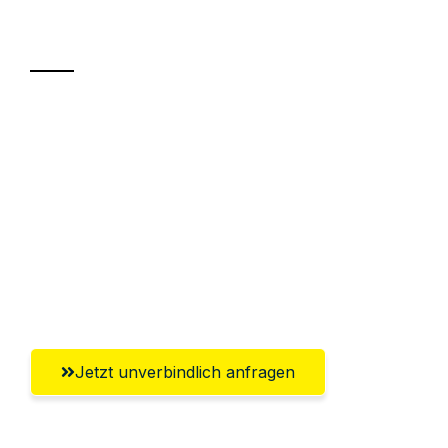
Transport
Sparen Sie bis zu 100€ bei Anfrage
Abwicklung innerhalb von 24 Stunden
Versichert bis zu 7.500€
Ggf. komplette Zollabwicklung inklusive
Umfassender Kundensupport aus
Ingolstadt
Jetzt unverbindlich anfragen