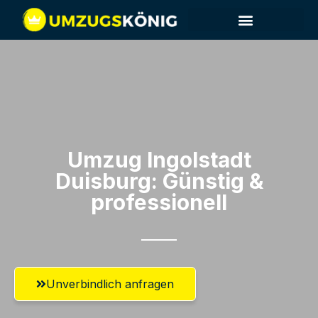
Umzug Ingolstadt​
Duisburg: Günstig &
professionell​
Unverbindlich anfragen