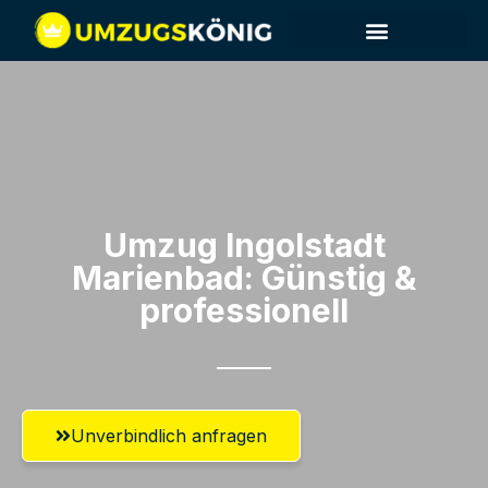
Umzug Ingolstadt​
Marienbad: Günstig &
professionell​
Unverbindlich anfragen