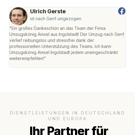
Ulrich Gerste
ist nach Genf umgezogen
"Ein großes Dankeschön an das Team der Firma
"Die
Umzugskönig Amsel aus Ingolstadt! Der Umzug nach Genf
mei
verlief reibungslos und stressfrei dank der
Team
professionellen Unterstützung des Teams. Ich kann
habe
Umzugskönig Amsel Ingolstadt jedem uneingeschränkt
an m
weiterempfehlen!"
groß
DIENSTLEISTUNGEN IN DEUTSCHLAND
UND EUROPA
Ihr Partner für