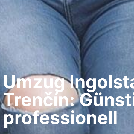
Umzug Ingolsta
Trenčín: Günst
professionell​