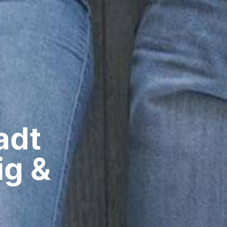
dt​
ig &