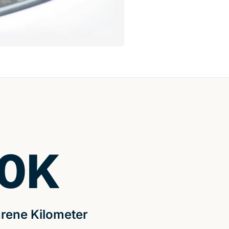
0
K
rene Kilometer