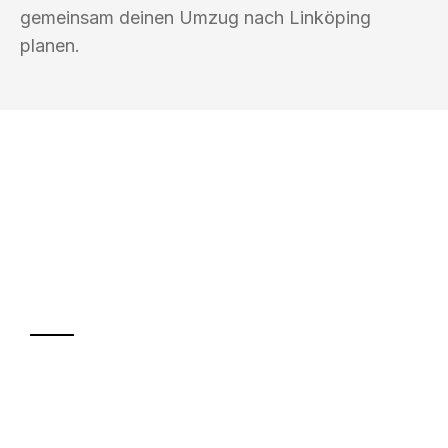
gemeinsam deinen Umzug nach Linköping
planen.
UMZUGSKÖNIG AMSEL INGOLSTADT
Ihr Umzug oder
Transport
Sparen Sie bis zu 100€ bei Anfrage
Abwicklung innerhalb von 24 Stunden