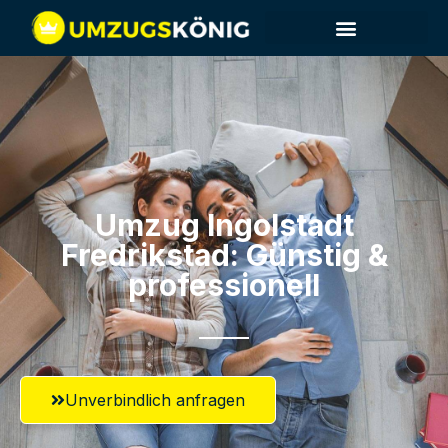
Umzug Ingolstadt​
Fredrikstad: Günstig &
professionell​
Unverbindlich anfragen