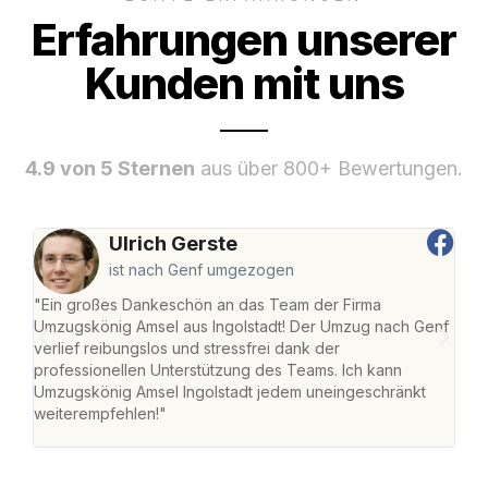
Erfahrungen unserer
Kunden mit uns
4.9 von 5 Sternen
aus über 800+ Bewertungen.
Ulrich Gerste
ist nach Genf umgezogen
"Ein großes Dankeschön an das Team der Firma
"Die
Umzugskönig Amsel aus Ingolstadt! Der Umzug nach Genf
mei
verlief reibungslos und stressfrei dank der
Team
professionellen Unterstützung des Teams. Ich kann
habe
Umzugskönig Amsel Ingolstadt jedem uneingeschränkt
an m
weiterempfehlen!"
groß