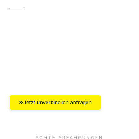
Sparen Sie bis zu 100€ bei Anfrage
Abwicklung innerhalb von 24 Stunden
Versichert bis zu 7.500€
Ggf. komplette Zollabwicklung inklusive
Umfassender Kundensupport aus
Ingolstadt
Jetzt unverbindlich anfragen
ECHTE ERFAHRUNGEN