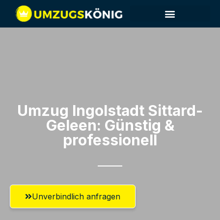
Umzug Ingolstadt​ Sittard-
Geleen: Günstig &
professionell​
Unverbindlich anfragen