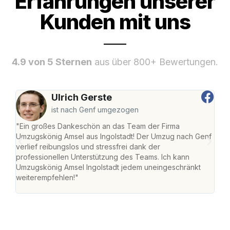
Erfahrungen unserer
Kunden mit uns
4.9 von 5 Sternen
aus über 800+ Bewertungen.
Ulrich Gerste
ist nach Genf umgezogen
"Ein großes Dankeschön an das Team der Firma
"Die
Umzugskönig Amsel aus Ingolstadt! Der Umzug nach Genf
mei
verlief reibungslos und stressfrei dank der
Team
professionellen Unterstützung des Teams. Ich kann
habe
Umzugskönig Amsel Ingolstadt jedem uneingeschränkt
an m
weiterempfehlen!"
groß