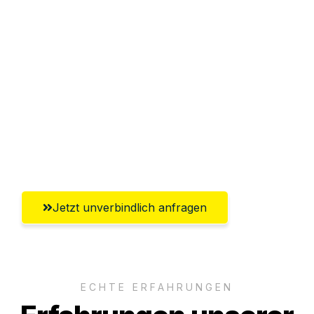
Sparen Sie bis zu 100€ bei Anfrage
Abwicklung innerhalb von 24 Stunden
Versichert bis zu 7.500€
Ggf. komplette Zollabwicklung inklusive
Umfassender Kundensupport aus
Ingolstadt
Jetzt unverbindlich anfragen
ECHTE ERFAHRUNGEN