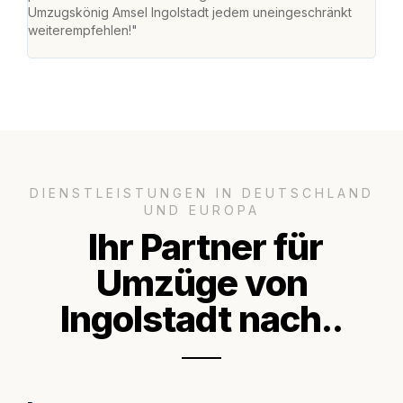
Umzugskönig Amsel Ingolstadt jedem uneingeschränkt
an m
weiterempfehlen!"
groß
DIENSTLEISTUNGEN IN DEUTSCHLAND
UND EUROPA
Ihr Partner für
Umzüge von
Ingolstadt nach..