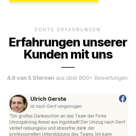
ECHTE ERFAHRUNGEN
Erfahrungen unserer
Kunden mit uns
4.9 von 5 Sternen
aus über 800+ Bewertungen.
Ulrich Gerste
ist nach Genf umgezogen
"Ein großes Dankeschön an das Team der Firma
"Die
Umzugskönig Amsel aus Ingolstadt! Der Umzug nach Genf
mei
verlief reibungslos und stressfrei dank der
Team
professionellen Unterstützung des Teams. Ich kann
habe